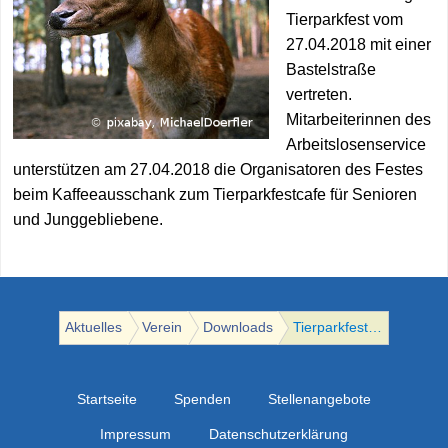
MGH Brandenbu
Tierparkfest vom
Aktuelles
Angebote
Spenden
27.04.2018 mit einer
MGH Großräsch
Bastelstraße
MGH Zehdenick
vertreten.
Mitarbeiterinnen des
Anregungen für
Arbeitslosenservice
Alle Standorte
unterstützen am 27.04.2018 die Organisatoren des Festes
beim Kaffeeausschank zum Tierparkfestcafe für Senioren
und Junggebliebene.
Aktuelles
Verein
Downloads
Tierparkfest in Herzberg am 27. April d.J.
Startseite
Spenden
Stellenangebote
Impressum
Datenschutzerklärung