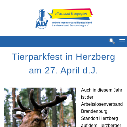
Tierparkfest in Herzberg
am 27. April d.J.
Auch in diesem Jahr
Standorte
ist der
Arbeitslosenverband
MGH Standorte
Brandenburg,
MGH Bestense
Standort Herzberg
auf dem Herzberger