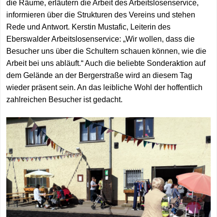
MGH Brandenbu
die Räume, erläutern die Arbeit des Arbeitslosenservice,
Aktuelles
Angebote
Spenden
informieren über die Strukturen des Vereins und stehen
MGH Großräsch
Rede und Antwort. Kerstin Mustafic, Leiterin des
Eberswalder Arbeitslosenservice: „Wir wollen, dass die
MGH Zehdenick
Besucher uns über die Schultern schauen können, wie die
Anregungen für
Arbeit bei uns abläuft.“ Auch die beliebte Sonderaktion auf
dem Gelände an der Bergerstraße wird an diesem Tag
Alle Standorte
wieder präsent sein. An das leibliche Wohl der hoffentlich
zahlreichen Besucher ist gedacht.