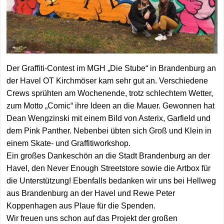
MGH Brandenbu
Aktuelles
Angebote
Spenden
MGH Großräsch
MGH Zehdenick
Anregungen für
Der Graffiti-Contest im MGH „Die Stube“ in Brandenburg an
der Havel OT Kirchmöser kam sehr gut an. Verschiedene
Alle Standorte
Crews sprühten am Wochenende, trotz schlechtem Wetter,
zum Motto „Comic“ ihre Ideen an die Mauer. Gewonnen hat
Dean Wengzinski mit einem Bild von Asterix, Garfield und
dem Pink Panther. Nebenbei übten sich Groß und Klein in
einem Skate- und Graffitiworkshop.
Ein großes Dankeschön an die Stadt Brandenburg an der
Havel, den Never Enough Streetstore sowie die Artbox für
die Unterstützung! Ebenfalls bedanken wir uns bei Hellweg
aus Brandenburg an der Havel und Rewe Peter
Koppenhagen aus Plaue für die Spenden.
Wir freuen uns schon auf das Projekt der großen