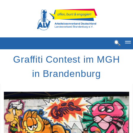
Graffiti Contest im MGH
in Brandenburg
Standorte
MGH Standorte
MGH Bestense