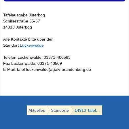
MGH Brandenbu
Aktuelles
Angebote
Spenden
MGH Großräsch
Tafelausgabe Jüterbog
Schillerstraße 55-57
MGH Zehdenick
14913 Jüterbog
Anregungen für
Alle Kontakte bitte über den
Standort
Luckenwalde
Alle Standorte
Telefon Luckenwalde: 03371-400583
Fax Luckenwalde: 03371-40509
E-Mail: tafel-luckenwalde(at)alv-brandenburg.de
Aktuelles
Standorte
14913 Tafelausgabe Jüterbog