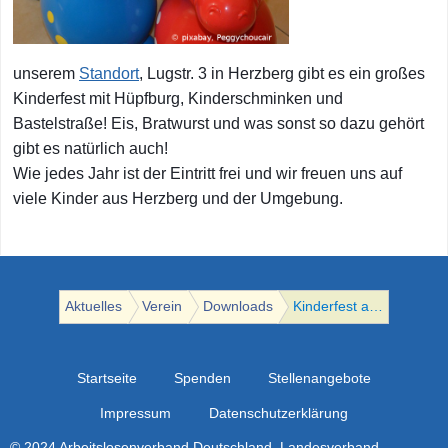
MGH Brandenbu
Aktuelles
Angebote
Spenden
MGH Großräsch
unserem
Standort
, Lugstr. 3 in Herzberg gibt es ein großes
MGH Zehdenick
Kinderfest mit Hüpfburg, Kinderschminken und
Bastelstraße! Eis, Bratwurst und was sonst so dazu gehört
Anregungen für
gibt es natürlich auch!
Alle Standorte
Wie jedes Jahr ist der Eintritt frei und wir freuen uns auf
viele Kinder aus Herzberg und der Umgebung.
Aktuelles
Verein
Downloads
Kinderfest am 5. Juni in Herzberg
Startseite
Spenden
Stellenangebote
Impressum
Datenschutzerklärung
© 2024 Arbeitslosenverband Deutschland, Landesverband